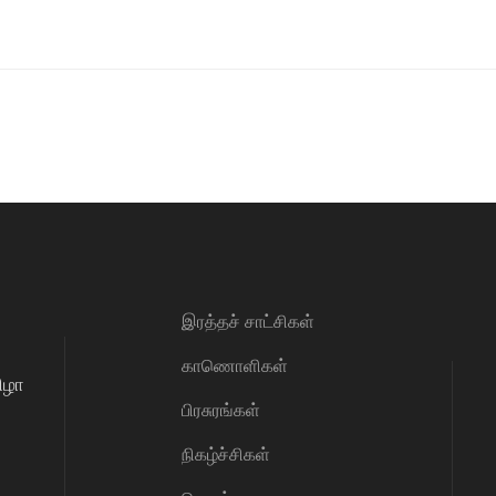
இரத்தச் சாட்சிகள்
காணொளிகள்
ிழா
பிரசுரங்கள்
நிகழ்ச்சிகள்