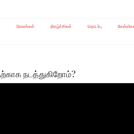
பிரசுரங்கள்
நிகழ்ச்சிகள்
தொடர்பு
கேள்விக
ற்காக நடத்துகிறோம்?