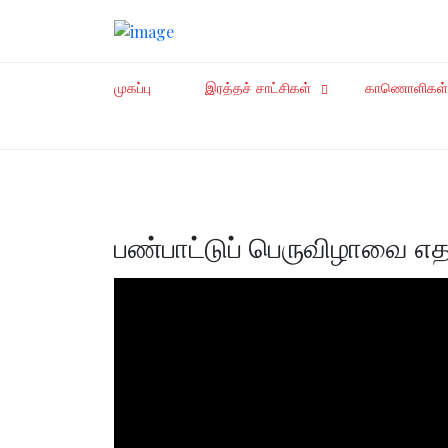
முகப்பு
இரத்தச் சாட்சிகள்
காணொளிகள்
பண்பாட்டுப் பெருவிழாவை எத